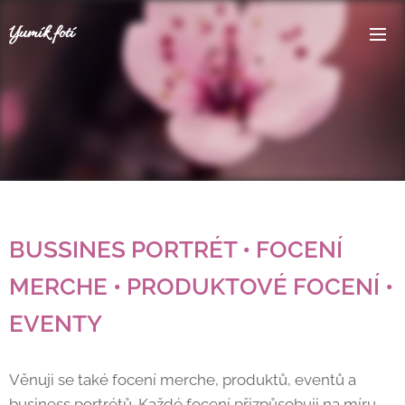
Yumík fotí
BUSSINES PORTRÉT • FOCENÍ
MERCHE • PRODUKTOVÉ FOCENÍ •
EVENTY
Věnuji se také focení merche, produktů, eventů a
business portrétů. Každé focení přizpůsobuji na míru